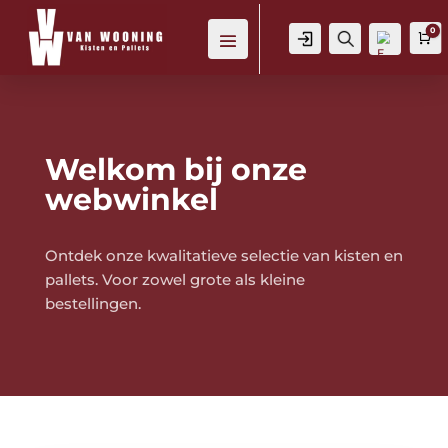
0
Login
Zoeken
W
Welkom bij onze
Verl
ang
webwinkel
lijst
-
Ontdek onze kwalitatieve selectie van kisten en
pallets.
Voor zowel grote als kleine
bestellingen.