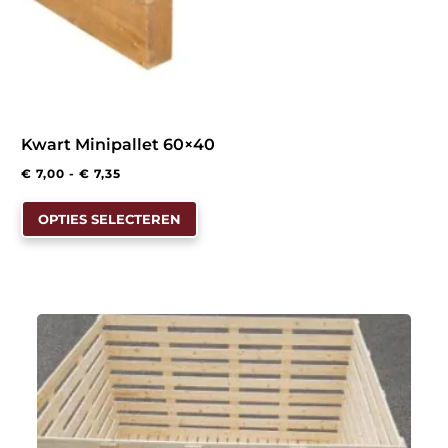
Kwart Minipallet 60×40
Prijsklasse:
€
7,00
-
€
7,35
Dit
€ 7,00
OPTIES SELECTEREN
product
tot
heeft
€ 7,35
meerdere
variaties.
Deze
optie
kan
gekozen
worden