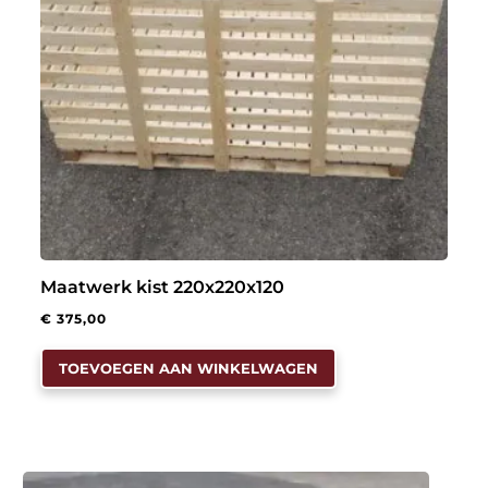
op
de
productpagina
Maatwerk kist 220x220x120
€
375,00
TOEVOEGEN AAN WINKELWAGEN