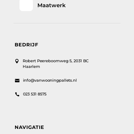
Maatwerk
BEDRIJF
Robert Peereboomweg 5, 2031 BC

Haarlem
info@vanwooningpallets.nl

023 531 8575

NAVIGATIE