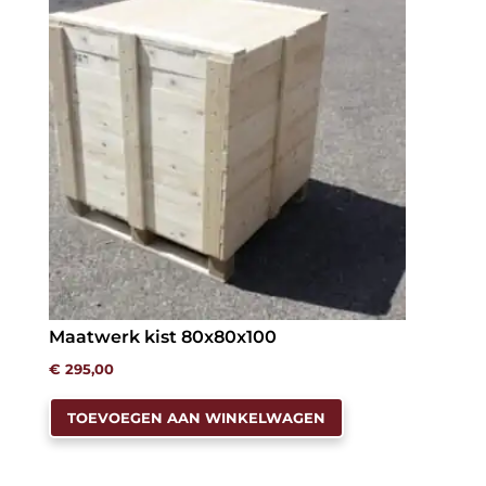
optie
kan
gekozen
worden
op
de
productpagina
Maatwerk kist 80x80x100
€
295,00
TOEVOEGEN AAN WINKELWAGEN