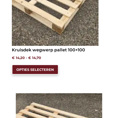
de
productpagina
Kruisdek wegwerp pallet 100×100
Prijsklasse:
€
14,20
-
€
14,70
Dit
€ 14,20
OPTIES SELECTEREN
product
tot
heeft
€ 14,70
meerdere
variaties.
Deze
optie
kan