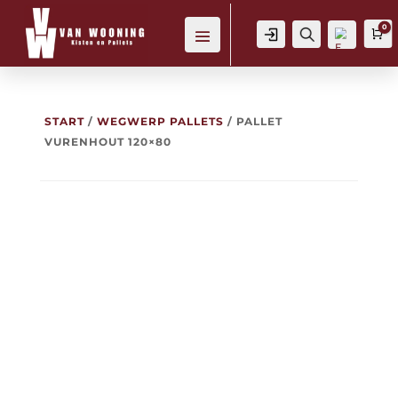
0
Login
Zoeken
W
START
/
WEGWERP PALLETS
/ PALLET
VURENHOUT 120×80
Verl
ang
lijst
-