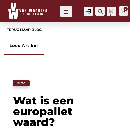
0
Login
Zoeken
W
TERUG NAAR BLOG
Lees Artikel
Verl
ang
lijst
-
BLOG
Wat is een
europallet
waard?