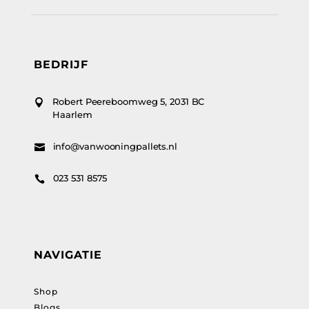
BEDRIJF
Robert Peereboomweg 5, 2031 BC

Haarlem
info@vanwooningpallets.nl

023 531 8575

NAVIGATIE
Shop
Blogs