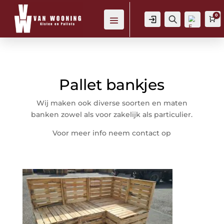
0
Login
Zoeken
W
Pallet bankjes
Verl
ang
lijst
Wij maken ook diverse soorten en maten
-
banken zowel als voor zakelijk als particulier.
Voor meer info neem contact op