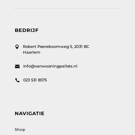
BEDRIJF
Robert Peereboomweg 5, 2031 BC

Haarlem
info@vanwooningpallets.nl

023 531 8575

NAVIGATIE
Shop