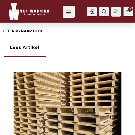
0
Login
Zoeken
W
TERUG NAAR BLOG
Lees Artikel
Verl
ang
lijst
-